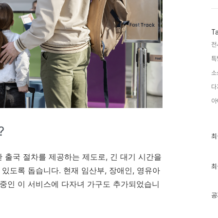
T
전
특
소
다
아
?
최
최
근
글
출국 절차를 제공하는 제도로, 긴 대기 시간을
과
인
최
있도록 돕습니다. 현재 임산부, 장애인, 영유아
기
글
 중인 이 서비스에 다자녀 가구도 추가되었습니
공