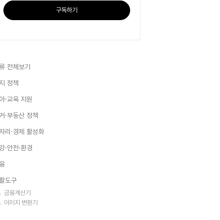
구독하기
류 전체보기
지 정책
아·교육 지원
거·부동산 정책
자리·경제 활성화
강·안전·환경
융
활도구
금융계산기
이미지 변환기