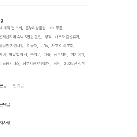
ag
세 계약 전 조회,
온누리상품권,
소비쿠폰,
별재난지역 숙박 5만원 할인,
정책,
배우자 출산휴가,
상공인 지원사업,
야놀자,
atfis,
사고 이력 조회,
자녀,
배달앱 혜택,
복지로,
대출,
정부지원,
여기어때,
이돌봄서비스,
정부지원 여행할인,
청년,
2025년 정책,
근글
인기글
근댓글
지사항