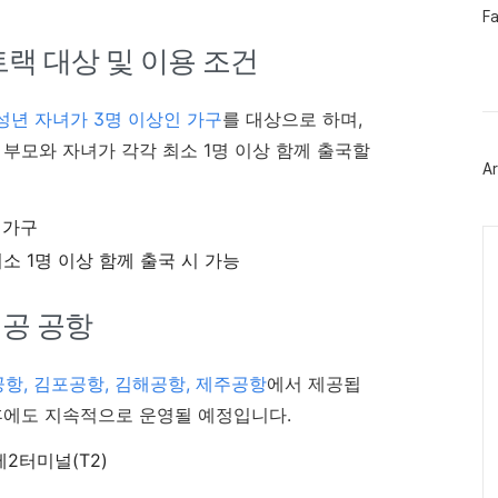
페
F
이
스
트랙 대상 및 이용 조건
북
트
위
성년 자녀가 3명 이상인 가구
를 대상으로 하며,
터
플
 부모와 자녀가 각각 최소 1명 이상 함께 출국할
러
Ar
그
인
 가구
Ca
소 1명 이상 함께 출국 시 가능
제공 공항
항, 김포공항, 김해공항, 제주공항
에서 제공됩
이후에도 지속적으로 운영될 예정입니다.
제2터미널(T2)