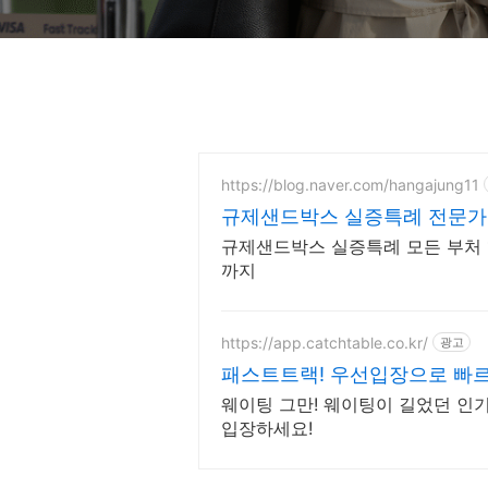
https://blog.naver.com/hangajung11
규제샌드박스 실증특례 전문가
규제샌드박스 실증특례 모든 부처 1
까지
https://app.catchtable.co.kr/
광고
패스트트랙! 우선입장으로 빠르
웨이팅 그만! 웨이팅이 길었던 인
입장하세요!