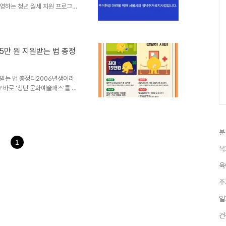
영하는 청년 월세 지원 프로그램
도입니다.📈 정부 청년월세 한
 34세 이하의 무주택 청년을 대
, 총 12개월 동안 최대 240
4세 이하지원 금액: 매달 최대
15만 원 지원받는 법 총정
센터 방문 👩‍👩‍👧‍👦 서울
 대상..
지원받는 법 총정리2006년생이라
? 바로 ‘청년 문화예술패스’를 통
 청년들이 다양한 문화와 예술을
람, 전시회 입장, 영화 관람 등
청년 문화예술패스의 주요 내용과
 청년 문화예술패스란?청년 문화
분
 문화예술 지원 제도입니다. 이
1
 경험하며 창의성과 감수성..
복
육
주
일
건