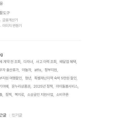
융
활도구
금융계산기
이미지 변환기
ag
세 계약 전 조회,
다자녀,
사고 이력 조회,
배달앱 혜택,
우자 출산휴가,
야놀자,
atfis,
정부지원,
부지원 여행할인,
청년,
특별재난지역 숙박 5만원 할인,
기어때,
온누리상품권,
2025년 정책,
아이돌봄서비스,
출,
정책,
복지로,
소상공인 지원사업,
소비쿠폰,
근글
인기글