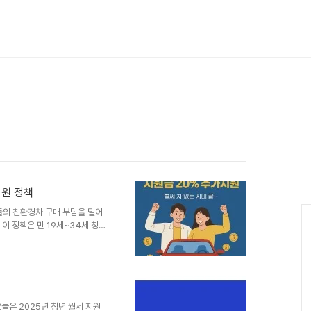
지원 정책
년들의 친환경차 구매 부담을 덜어
 이 정책은 만 19세~34세 청년
에 추가로 20%의 국비 보조금
고 친환경차 보급을 확대하기 위
대상:만 19세~34세 청년생애 첫
없는 자주요 혜택:국비 보조금의
0만 원 이상의 보조금 혜택 가
할 수 있는 기회를..
오늘은 2025년 청년 월세 지원