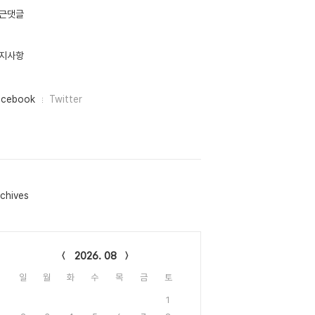
근댓글
지사항
acebook
Twitter
chives
lendar
2026. 08
일
월
화
수
목
금
토
1