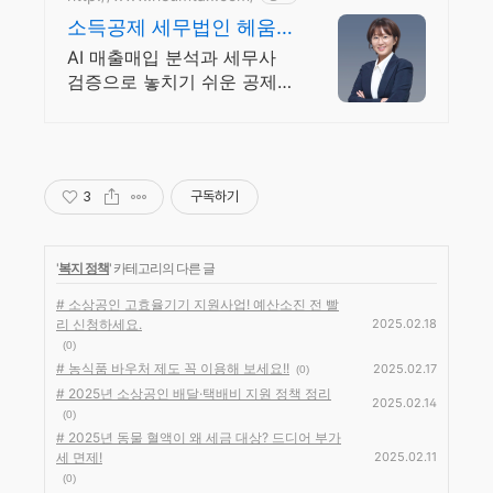
소득공제 세무법인 헤움
실시간 카톡 상담 지원
AI 매출매입 분석과 세무사
검증으로 놓치기 쉬운 공제
부터 리스크 관리까지! 복잡
한 세금 납부부터 매입, 매출
현황을 한 눈에 확인하세요
3
구독하기
'
복지 정책
' 카테고리의 다른 글
# 소상공인 고효율기기 지원사업! 예산소진 전 빨
리 신청하세요.
2025.02.18
(0)
# 농식품 바우처 제도 꼭 이용해 보세요!!
2025.02.17
(0)
# 2025년 소상공인 배달·택배비 지원 정책 정리
2025.02.14
(0)
# 2025년 동물 혈액이 왜 세금 대상? 드디어 부가
세 면제!
2025.02.11
(0)