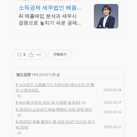
소득공제 세무법인 헤움
실시간 카톡 상담 지원
AI 매출매입 분석과 세무사
검증으로 놓치기 쉬운 공제
부터 리스크 관리까지! 전국
30여 개 지점, 200여 명의
세무 인력 대기
3
구독하기
'
복지 정책
' 카테고리의 다른 글
# 소상공인 고효율기기 지원사업! 예산소진 전 빨
리 신청하세요.
2025.02.18
(0)
# 농식품 바우처 제도 꼭 이용해 보세요!!
2025.02.17
(0)
# 2025년 소상공인 배달·택배비 지원 정책 정리
2025.02.14
(0)
# 2025년 동물 혈액이 왜 세금 대상? 드디어 부가
세 면제!
2025.02.11
(0)