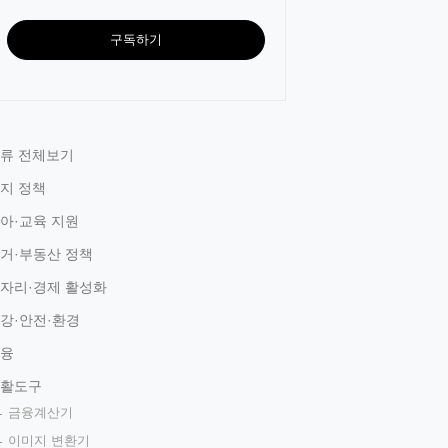
구독하기
류 전체보기
지 정책
아·교육 지원
거·부동산 정책
자리·경제 활성화
강·안전·환경
융
활도구
금융계산기
이미지 변환기