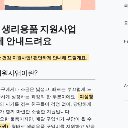
인
최
기
글
공
년 생리용품 지원사업
게 안내드려요
페
F
이
스
북
 건강 지원사업! 편안하게 안내해 드릴게요.
트
위
터
지원사업이란?
플
러
Ar
그
누구에게나 조금은 낯설고, 때로는 부끄럽게 느
인
강하게 성장하는 과정의 한 부분이에요.
여성청
Ca
의 시기를 겪는 친구들이 걱정 없이, 당당하게
가 함께 마련한 소중한 지원입니다.
요한 물품이지만, 매달 구입비가 부담이 될 수
매권)
형태로 생리용품 구입비를 지원하고 있습