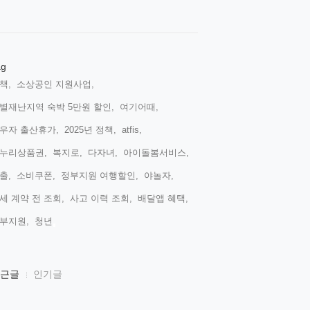
ag
책,
소상공인 지원사업,
별재난지역 숙박 5만원 할인,
여기어때,
우자 출산휴가,
2025년 정책,
atfis,
누리상품권,
복지로,
다자녀,
아이돌봄서비스,
출,
소비쿠폰,
정부지원 여행할인,
야놀자,
세 계약 전 조회,
사고 이력 조회,
배달앱 혜택,
부지원,
청년,
근글
인기글