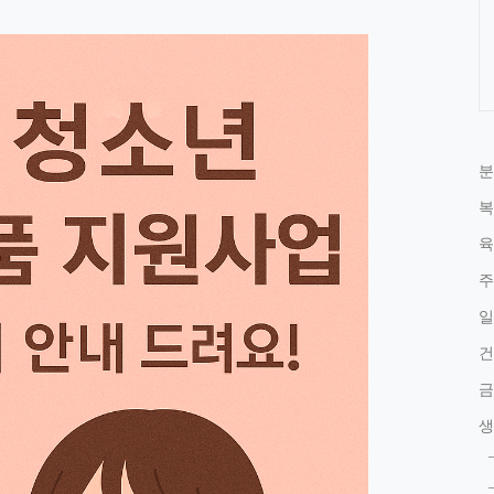
분
복
육
주
일
건
금
생