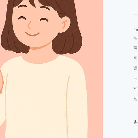
T
정
특
배
온
대
전
정
최
최
근
글
과