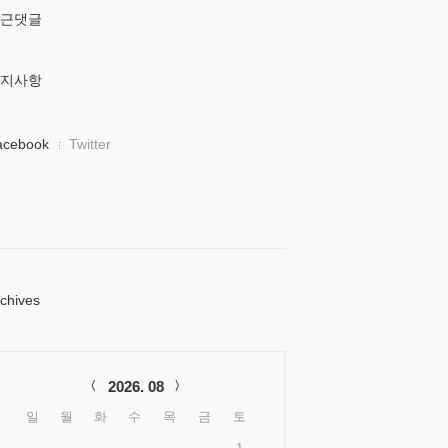
근댓글
지사항
acebook
Twitter
chives
lendar
2026. 08
일
월
화
수
목
금
토